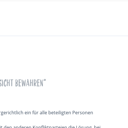
esicht bewahren“
erichtlich ein für alle beteiligten Personen
t den anderen Konfliktparteien die Lösung, bei