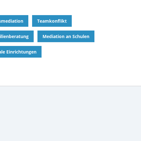
smediation
Teamkonflikt
lienberatung
Mediation an Schulen
ale Einrichtungen