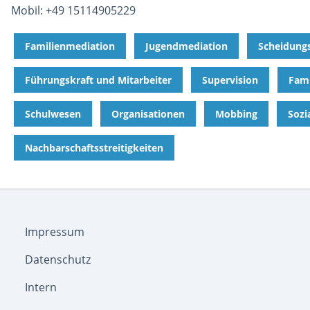
Mobil: +49 15114905229
Familienmediation
Jugendmediation
Scheidung
Führungskraft und Mitarbeiter
Supervision
Fami
Schulwesen
Organisationen
Mobbing
Sozi
Nachbarschaftsstreitigkeiten
Impressum
Datenschutz
Intern