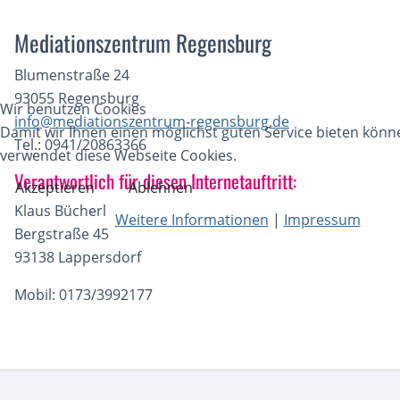
Mediationszentrum Regensburg
Blumenstraße 24
93055 Regensburg
Wir benutzen Cookies
info@mediationszentrum-regensburg.de
Damit wir Ihnen einen möglichst guten Service bieten könn
Tel.: 0941/20863366
verwendet diese Webseite Cookies.
Verantwortlich für diesen Internetauftritt:
Akzeptieren
Ablehnen
Klaus Bücherl
Weitere Informationen
|
Impressum
Bergstraße 45
93138 Lappersdorf
Mobil: 0173/3992177